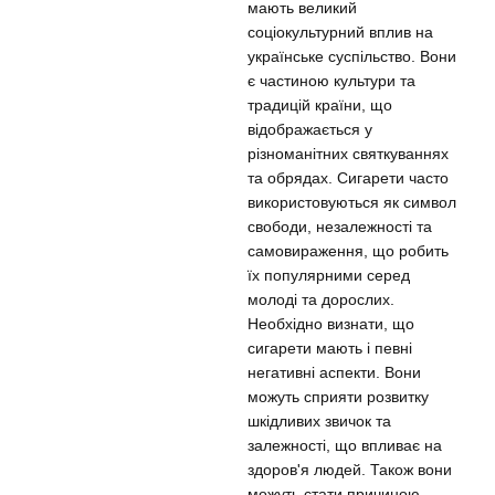
мають великий
соціокультурний вплив на
українське суспільство. Вони
є частиною культури та
традицій країни, що
відображається у
різноманітних святкуваннях
та обрядах. Сигарети часто
використовуються як символ
свободи, незалежності та
самовираження, що робить
їх популярними серед
молоді та дорослих.
Необхідно визнати, що
сигарети мають і певні
негативні аспекти. Вони
можуть сприяти розвитку
шкідливих звичок та
залежності, що впливає на
здоров'я людей. Також вони
можуть стати причиною