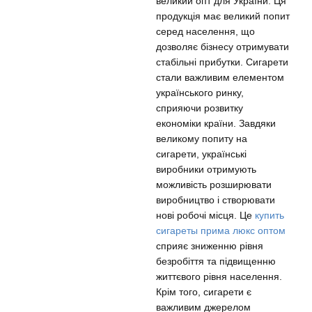
великий опт для України. Ця
продукція має великий попит
серед населення, що
дозволяє бізнесу отримувати
стабільні прибутки. Сигарети
стали важливим елементом
українського ринку,
сприяючи розвитку
економіки країни. Завдяки
великому попиту на
сигарети, українські
виробники отримують
можливість розширювати
виробництво і створювати
нові робочі місця. Це
купить
сигареты прима люкс оптом
сприяє зниженню рівня
безробіття та підвищенню
життєвого рівня населення.
Крім того, сигарети є
важливим джерелом