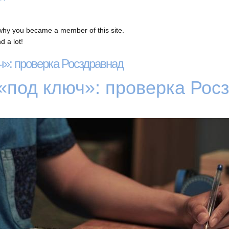
why you became a member of this site.
 a lot!
»: проверка Росздравнад
«под ключ»: проверка Рос