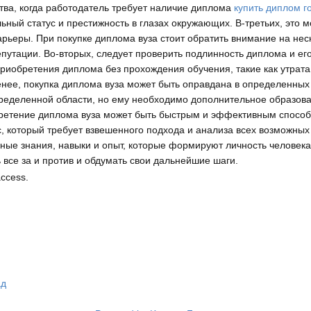
тва, когда работодатель требует наличие диплома
купить диплом г
ьный статус и престижность в глазах окружающих. В-третьих, это 
арьеры. При покупке диплома вуза стоит обратить внимание на не
епутации. Во-вторых, следует проверить подлинность диплома и е
приобретения диплома без прохождения обучения, такие как утра
енее, покупка диплома вуза может быть оправдана в определенных
ределенной области, но ему необходимо дополнительное образова
бретение диплома вуза может быть быстрым и эффективным способ
, который требует взвешенного подхода и анализа всех возможных 
ные знания, навыки и опыт, которые формируют личность человека
 все за и против и обдумать свои дальнейшие шаги.
access.
ад