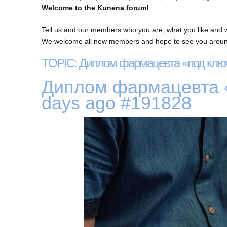
Welcome to the Kunena forum!
Tell us and our members who you are, what you like and 
We welcome all new members and hope to see you around
TOPIC: Диплом фармацевта «под ключ
Диплом фармацевта 
days ago
#191828