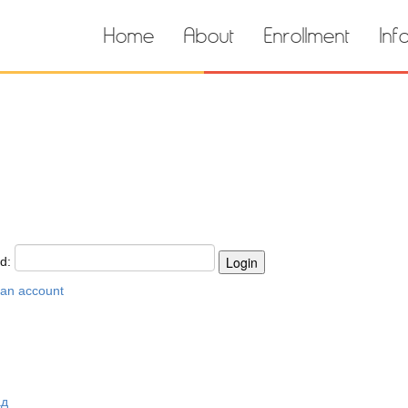
Home
About
Enrollment
Inf
rd:
 an account
ад