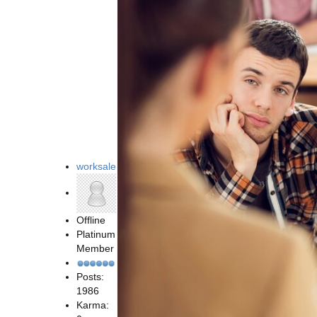
worksale
Offline
Platinum
Member
Posts:
1986
Karma: