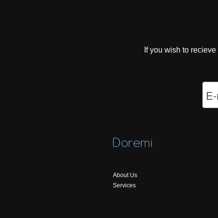
If you wish to reciev
Doremi
About Us
Services