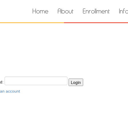
Home
About
Enrollment
Inf
rd:
 an account