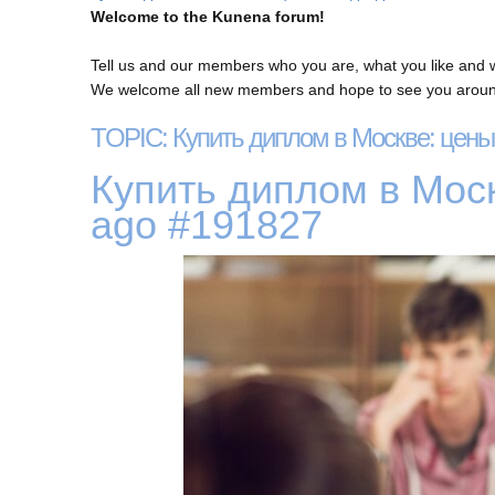
Welcome to the Kunena forum!
Tell us and our members who you are, what you like and 
We welcome all new members and hope to see you around
TOPIC: Купить диплом в Москве: цены
Купить диплом в Мос
ago
#191827