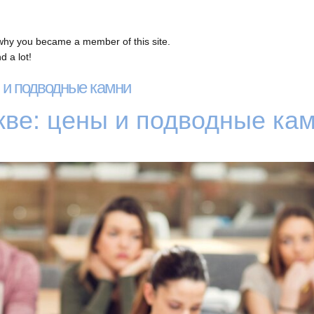
why you became a member of this site.
 a lot!
 и подводные камни
кве: цены и подводные ка