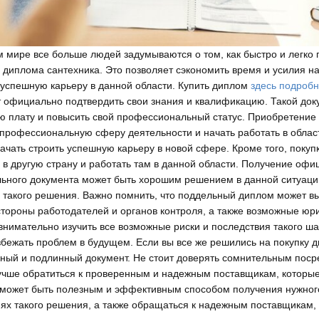
 мире все больше людей задумываются о том, как быстро и легко 
диплома сантехника. Это позволяет сэкономить время и усилия на 
 успешную карьеру в данной области. Купить диплом
здесь подроб
т официально подтвердить свои знания и квалификацию. Такой док
ую плату и повысить свой профессиональный статус. Приобретени
ю профессиональную сферу деятельности и начать работать в област
чать строить успешную карьеру в новой сфере. Кроме того, поку
ть в другую страну и работать там в данной области. Получение о
ьного документа может быть хорошим решением в данной ситуации.
 такого решения. Важно помнить, что поддельный диплом может вы
стороны работодателей и органов контроля, а также возможные юр
внимательно изучить все возможные риски и последствия такого ша
бежать проблем в будущем. Если вы все же решились на покупку д
нный и подлинный документ. Не стоит доверять сомнительным поср
учше обратиться к проверенным и надежным поставщикам, которые
 может быть полезным и эффективным способом получения нужног
иях такого решения, а также обращаться к надежным поставщикам,