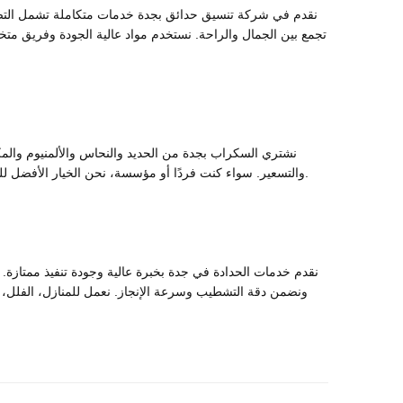
نقدم في شركة تنسيق حدائق بجدة خدمات متكاملة تشمل التصمي
تجمع بين الجمال والراحة. نستخدم مواد عالية الجودة وفريق م
نشتري السكراب بجدة من الحديد والنحاس والألمنيوم والمك
والتسعير. سواء كنت فردًا أو مؤسسة، نحن الخيار الأفضل للتعامل الموثوق والسريع. اتصل بنا اليوم وسنصلك أينما كنت في جدة لتحصل على أفضل سعر لبيع السكراب بسهولة وأمان.
نقدم خدمات الحدادة في جدة بخبرة عالية وجودة تنفيذ ممتازة. نص
ونضمن دقة التشطيب وسرعة الإنجاز. نعمل للمنازل، الفلل، و