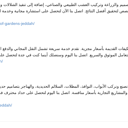
م والزراعة وتركيب العشب الطبيعي والصناعي، إضافة إلى تنفيذ الشلالات وا
تخصص لتحقيق أفضل النتائج. اتصل بنا الآن لتحصل على استشارة مجانية وخدمة 
of-gardens-jeddah/
يفات القديمة بأسعار مجزية. نقدم خدمة سريعة تشمل النقل المجاني والدفع ال
h/
نع ونركب الأبواب، النوافذ، المظلات، السلالم الحديدية، والهناجر بتصاميم حديث
المشاريع التجارية بأسعار منافسة. اتصل بنا اليوم لتحصل على حداد محترف في
jeddah/