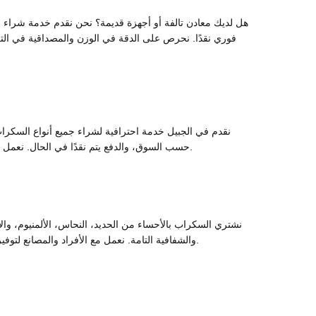
هل لديك معادن تالفة أو أجهزة قديمة؟ نحن نقدم خدمة شراء ا
فوري نقدًا. نحرص على الدقة في الوزن والمصداقية في ال
نقدم في الجبيل خدمة احترافية لشراء جميع أنواع السكراب و
حسب السوق، والدفع يتم نقدًا في الحال. نعمل مع الأفراد والمؤسسات بمصداقية عالية. اتصل بنا اليوم لتحصل على أفضل سعر وأسرع خدمة لشراء السكراب في الجبيل.
نشتري السكراب بالأحساء من الحديد، النحاس، الألمنيوم، وال
والشفافية التامة. نعمل مع الأفراد والمصانع لتوفير أفضل خدمة بيع آمنة ومريحة. اتصل بنا الآن وسنصلك أينما كنت في الأحساء لشراء السكراب بأفضل الأسعار في السوق.