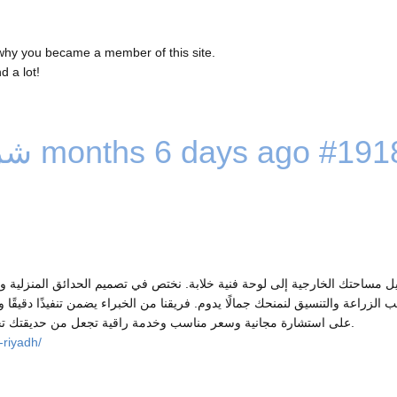
why you became a member of this site.
 a lot!
#191
3 months 6 days ago
شر
مساحتك الخارجية إلى لوحة فنية خلابة. نختص في تصميم الحدائق المنزلية و
الزراعة والتنسيق لنمنحك جمالًا يدوم. فريقنا من الخبراء يضمن تنفيذًا دقيقًا و
على استشارة مجانية وسعر مناسب وخدمة راقية تجعل من حديقتك تحفة خضراء نابضة بالحياة في قلب الرياض.
riyadh/