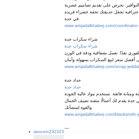
لنوافير. نحرص على تقديم تصاميم عصرية
احترافية تجعل حديقتك تحفة خضراء فريدة
في جدة.
www.amjadalkhaleej.com/coordinator-
شراء سكراب جدة
شراء سكراب جدة
فوري نقدًا. نعمل بشفافية ودقة في الوزن
www.amjadalkhaleej.com/scrap-jedda
حداد جدة
حداد جدة
ة ومتانة فائقة. نستخدم مواد عالية الجودة
 جدة يقدم لك أعمالًا متقنة تضيف الجمال
والقوة لمنشأتك.
www.amjadalkhaleej.com/blacksmith-
—
seocom232323