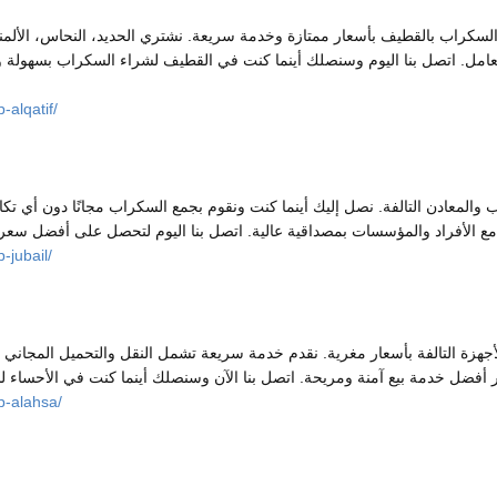
لسكراب بالقطيف بأسعار ممتازة وخدمة سريعة. نشتري الحديد، النحاس، الألمني
تعامل. اتصل بنا اليوم وسنصلك أينما كنت في القطيف لشراء السكراب بسهولة
alqatif/
المعادن التالفة. نصل إليك أينما كنت ونقوم بجمع السكراب مجانًا دون أي تكاليف
-jubail/
أجهزة التالفة بأسعار مغرية. نقدم خدمة سريعة تشمل النقل والتحميل المجاني م
p-alahsa/