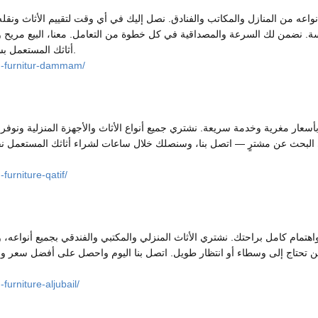
ه من المنازل والمكاتب والفنادق. نصل إليك في أي وقت لتقييم الأثاث ونقله م
ة. نضمن لك السرعة والمصداقية في كل خطوة من التعامل. معنا، البيع مريح وآمن
أثاثك المستعمل بسهولة واحصل على أفضل سعر في الدمام.
-furnitur-dammam/
ر مغرية وخدمة سريعة. نشتري جميع أنواع الأثاث والأجهزة المنزلية ونوفر نقلًا
ي البحث عن مشترٍ — اتصل بنا، وسنصلك خلال ساعات لشراء أثاثك المستعمل ن
urniture-qatif/
تمام كامل براحتك. نشتري الأثاث المنزلي والمكتبي والفندقي بجميع أنواعه، ون
 لن تحتاج إلى وسطاء أو انتظار طويل. اتصل بنا اليوم واحصل على أفضل سعر و
urniture-aljubail/