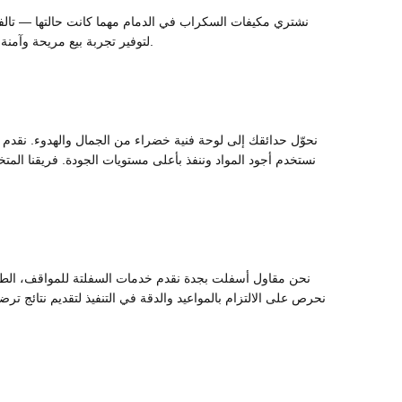
نشتري مكيفات السكراب في الدمام مهما كانت حالتها — تالفة،
لتوفير تجربة بيع مريحة وآمنة. معنا، لن تحتاج للبحث عن مشترٍ، فقط اتصل وسنصل إليك فورًا. بيع مكيفات السكراب في الدمام أصبح أسهل وأربح معنا.
نحوّل حدائقك إلى لوحة فنية خضراء من الجمال والهدوء. نقد
نستخدم أجود المواد وننفذ بأعلى مستويات الجودة. فريقنا المت
نحن مقاول أسفلت بجدة نقدم خدمات السفلتة للمواقف، الطر
نحرص على الالتزام بالمواعيد والدقة في التنفيذ لتقديم نتائج ت