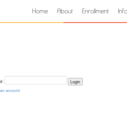
Home
About
Enrollment
Inf
rd:
 an account