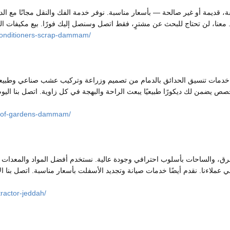
 قديمة أو غير صالحة — بأسعار مناسبة. نوفر خدمة الفك والنقل مجانًا مع الدف
conditioners-scrap-dammam/
م خدمات تنسيق الحدائق بالدمام من تصميم وزراعة وتركيب عشب صناعي وطبيعي
خصص يضمن لك ديكورًا طبيعيًا يبعث الراحة والبهجة في كل زاوية. اتصل بنا الي
r-of-gardens-dammam/
ق، والساحات بأسلوب احترافي وجودة عالية. نستخدم أفضل المواد والمعدات ا
رضي عملاءنا. نقدم أيضًا خدمات صيانة وتجديد الأسفلت بأسعار مناسبة. اتصل بنا
ractor-jeddah/