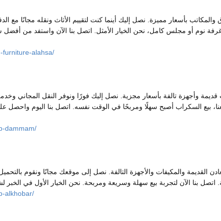
والمكاتب بأسعار مميزة. نصل إليك أينما كنت لتقييم الأثاث ونقله مجانًا مع ال
ع غرفة نوم أو مجلس كامل، نحن الخيار الأمثل. اتصل بنا الآن واستفد من أفض
furniture-alahsa/
مة وأجهزة تالفة بأسعار مجزية. نصل إليك فورًا ونوفر النقل المجاني وخدمة ا
عنا، بيع السكراب أصبح سهلًا ومربحًا في الوقت نفسه. اتصل بنا اليوم واحصل
rap-dammam/
 القديمة والمكيفات والأجهزة التالفة. نصل إلى موقعك مجانًا ونقوم بالتحميل بس
p-alkhobar/