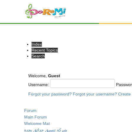
Index
Recent Topics
Search
Welcome,
Guest
Username:
Passwo
Forgot your password?
Forgot your username?
Create
Forum
Main Forum
Welcome Mat
شركة تنسيق حدائق بجدة