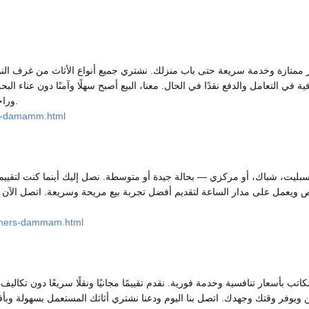
 ممتازة وخدمة سريعة حتى باب منزلك. نشتري جميع أنواع الأثاث من غرف النوم
التعامل والدفع نقدًا في الحال. معنا، البيع أصبح سهلًا وآمنًا دون عناء البحث 
وراحة تامة في بيع أثاثك المستعمل في الدمام.
re-damamm.html
بليت، شباك، أو مركزي — بحالة جيدة أو متوسطة. نصل إليك أينما كنت لتقييم 
 ويعمل على مدار الساعة لتقديم أفضل تجربة بيع مريحة وسريعة. اتصل الآن ل
ioners-dammam.html
تب بأسعار تنافسية وخدمة فورية. نقدم تقييمًا مجانيًا ونقلًا سريعًا دون تكالي