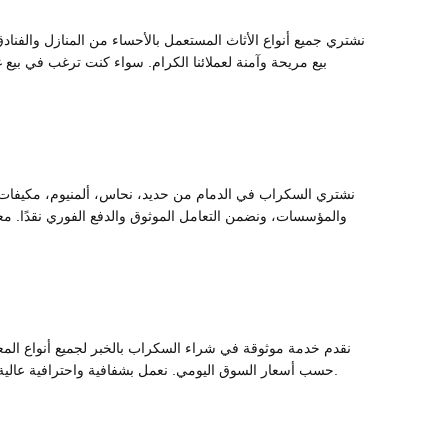
نشتري جميع أنواع الأثاث المستعمل بالأحساء من المنازل والفنادق 
بيع مريحة وآمنة لعملائنا الكرام. سواء كنت ترغب في بي
نشتري السكراب في الدمام من حديد، نحاس، ألمنيوم، مكيفات قدي
والمؤسسات، ونضمن التعامل الموثوق والدفع الفوري نقدًا. م
نقدم خدمة موثوقة في شراء السكراب بالخبر لجميع أنواع المعادن
حسب أسعار السوق اليومي. نعمل بشفافية واحترافية عالية. اتصل بنا الآن لتجربة بيع سهلة وسريعة ومربحة. نحن الخيار الأول في الخبر لشراء السكراب بأسعار مميزة وخدمة راقية.