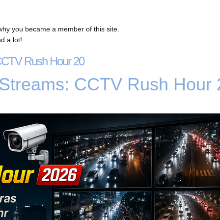
why you became a member of this site.
 a lot!
: CCTV Rush Hour 20
ic Streams: CCTV Rush Hour