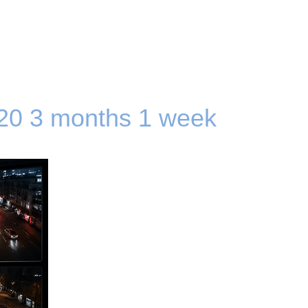
 20
3 months 1 week