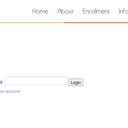
Home
About
Enrollment
Inf
rd:
 an account