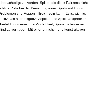
 benachteiligt zu werden. Spiele, die diese Fairness nicht
htige Rolle bei der Bewertung eines Spiels auf 155.io.
roblemen und Fragen hilfreich sein kann. Es ist wichtig,
ositive als auch negative Aspekte des Spiels ansprechen.
ietet 155.io eine gute Möglichkeit, Spiele zu bewerten
lind zu vertrauen. Mit einer ehrlichen und konstruktiven