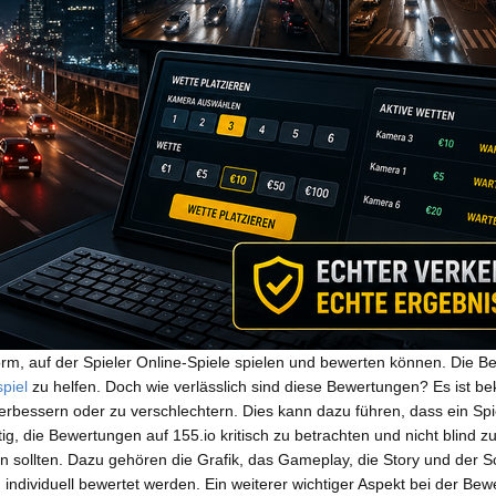
tform, auf der Spieler Online-Spiele spielen und bewerten können. Die 
spiel
zu helfen. Doch wie verlässlich sind diese Bewertungen? Es ist be
bessern oder zu verschlechtern. Dies kann dazu führen, dass ein Spie
htig, die Bewertungen auf 155.io kritisch zu betrachten und nicht blind 
n sollten. Dazu gehören die Grafik, das Gameplay, die Story und der Sc
individuell bewertet werden. Ein weiterer wichtiger Aspekt bei der Bewe